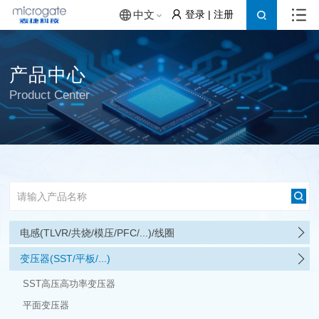
登录
|
注册
中文
产品中心
Product Center
电感(TLVR/共烧/模压/PFC/...)/线圈
变压器(SST/平板/...)
SST高压高功率变压器
平面变压器