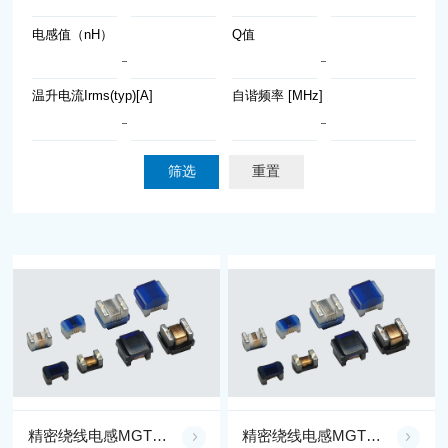
电感值（nH）
Q值
温升电流Irms(typ)[A]
自谐频率 [MHz]
筛选
重置
精密绕线电感MGTM0603S100MST
精密绕线电感MGTM0603S4R7MST