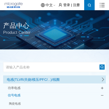
登录
|
注册
中文
产品中心
Product Center
电感(TLVR/共烧/模压/PFC/...)/线圈
功率电感
信号电感
陶瓷电感