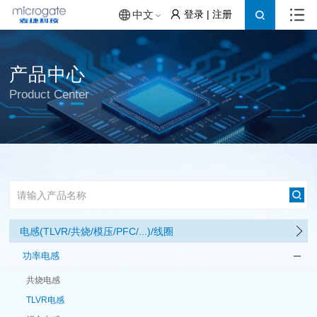
登录
|
注册
中文
产品中心
Product Center
电感(TLVR/共烧/模压/PFC/...)/线圈
功率电感
共烧电感
TLVR电感