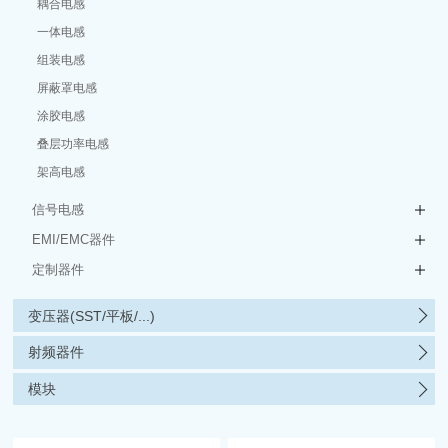
耦合电感
一体电感
组装电感
屏蔽罩电感
涂胶电感
叠层功率电感
架高电感
信号电感
EMI/EMC器件
定制器件
变压器(SST/平板/...)
射频器件
模块