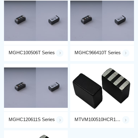
MGHC100506T Series
MGHC966410T Series
MGHC120611S Series
MTVM100510HCR10M**-LF