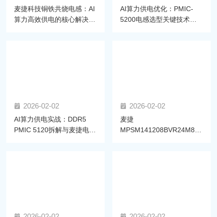
麦捷科技铜铁共烧电感：AI
AI算力供电优化：PMIC-
算力高效供电的核心解决方
5200电感选型关键技术与
案
麦捷方案
2026-02-02
2026-02-02
AI算力供电实战：DDR5
麦捷
PMIC 5120拆解与麦捷电感
MPSM141208BVR24M86-
选型方案
LF电感通过高通双平台认
证，赋能AI眼镜算力升级
2026-02-02
2026-02-02