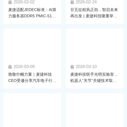
2026-02-02
2026-02-24
麦捷适配JEDEC标准：AI算
廿五征程风正劲，智启未来
力服务器DDR5 PMIC-5100
再出发 | 麦捷科技隆重举行
拆解与电感选型指南
二十五周年庆典暨2025年
度尾牙盛典
2026-03-09
2026-03-10
致敬巾帼力量｜麦捷科技
麦捷科技联手光明实验室，
CEO受邀分享汽车电子行业
机器人“关节”关键技术取得
发展
新进展