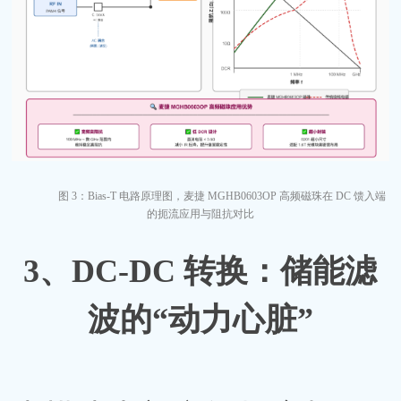
图
3：Bias-T 电路原理图，
麦捷
MGHB0603OP 高频磁珠在 DC 馈入端
的扼流应用与阻抗对比
3、
DC-DC 转换：储能滤
波的“动力心脏”