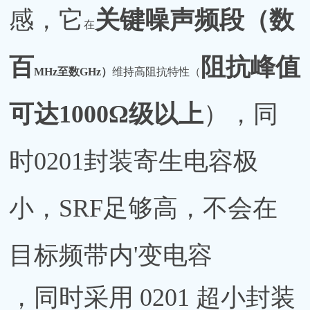
感，它
关键噪声频段（数
在
百
阻抗峰值
MHz至数GHz）
维持高阻抗特性（
可
达
1
0
00Ω级以上
），同
时
0201封装寄生电容极
小，SRF足够高，不会在
目标频带内'变电容
，同时采用 0201 超小封装