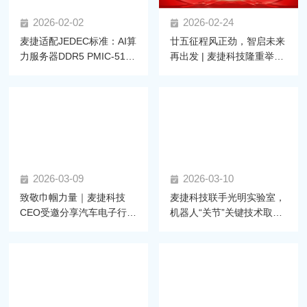
2026-02-02
2026-02-24
麦捷适配JEDEC标准：AI算
廿五征程风正劲，智启未来
力服务器DDR5 PMIC-5100
再出发 | 麦捷科技隆重举行
拆解与电感选型指南
二十五周年庆典暨2025年
度尾牙盛典
2026-03-09
2026-03-10
致敬巾帼力量｜麦捷科技
麦捷科技联手光明实验室，
CEO受邀分享汽车电子行业
机器人“关节”关键技术取得
发展
新进展