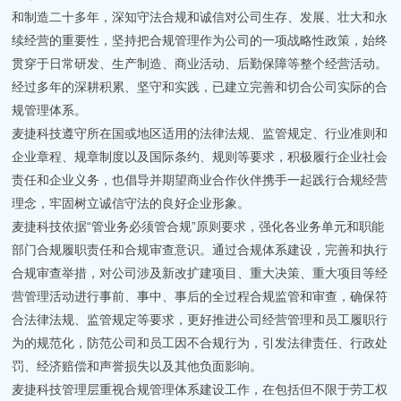
和制造二十多年，深知守法合规和诚信对公司生存、发展、壮大和永
续经营的重要性，坚持把合规管理作为公司的一项战略性政策，始终
贯穿于日常研发、生产制造、商业活动、后勤保障等整个经营活动。
经过多年的深耕积累、坚守和实践，已建立完善和切合公司实际的合
规管理体系。
麦捷科技遵守所在国或地区适用的法律法规、监管规定、行业准则和
企业章程、规章制度以及国际条约、规则等要求，积极履行企业社会
责任和企业义务，也倡导并期望商业合作伙伴携手一起践行合规经营
理念，牢固树立诚信守法的良好企业形象。
麦捷科技依据“管业务必须管合规”原则要求，强化各业务单元和职能
部门合规履职责任和合规审查意识。通过合规体系建设，完善和执行
合规审查举措，对公司涉及新改扩建项目、重大决策、重大项目等经
营管理活动进行事前、事中、事后的全过程合规监管和审查，确保符
合法律法规、监管规定等要求，更好推进公司经营管理和员工履职行
为的规范化，防范公司和员工因不合规行为，引发法律责任、行政处
罚、经济赔偿和声誉损失以及其他负面影响。
麦捷科技管理层重视合规管理体系建设工作，在包括但不限于劳工权