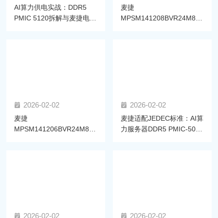
AI算力供电实战：DDR5
麦捷
PMIC 5120拆解与麦捷电感
MPSM141208BVR24M86-
选型方案
LF电感通过高通双平台认
证，赋能AI眼镜算力升级
2026-02-02
2026-02-02
麦捷
麦捷适配JEDEC标准：AI算
MPSM141206BVR24M86-
力服务器DDR5 PMIC-5020
LF一体成型功率电感获高通
拆解与电感选型指南
SM8850平台认证，助力高
效供电
2026-02-02
2026-02-02