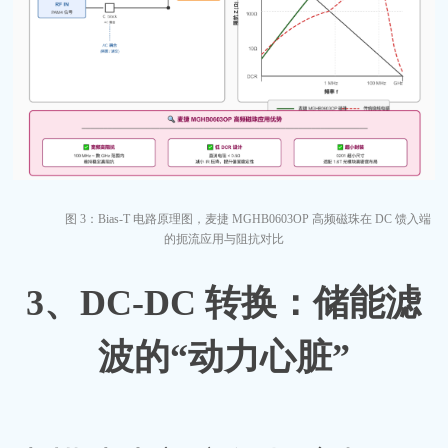
图
3：Bias-T 电路原理图，
麦捷
MGHB0603OP 高频磁珠在 DC 馈入端
的扼流应用与阻抗对比
3、
DC-DC 转换：储能滤
波的“动力心脏”