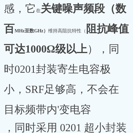
感，它
关键噪声频段（数
在
百
阻抗峰值
MHz至数GHz）
维持高阻抗特性（
可
达
1
0
00Ω级以上
），同
时
0201封装寄生电容极
小，SRF足够高，不会在
目标频带内'变电容
，同时采用 0201 超小封装